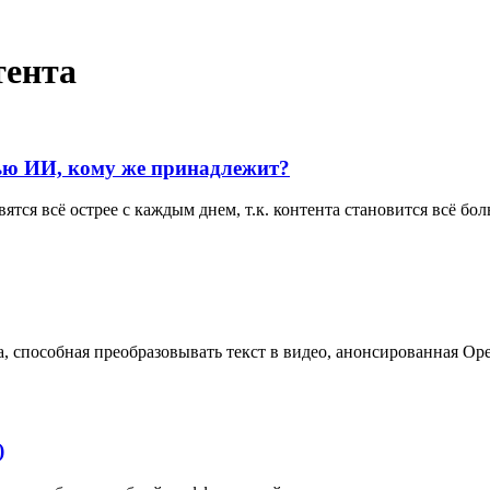
тента
ью ИИ, кому же принадлежит?
ятся всё острее с каждым днем, т.к. контента становится всё б
, способная преобразовывать текст в видео, анонсированная Op
)